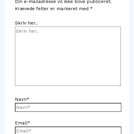
Din e-mailadresse vil ikke blive publiceret.
Krævede felter er markeret med
*
Skriv her..
Navn*
Email*