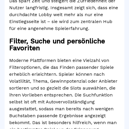
Das spart Zeit und steigert die Zufriedenheit der
Nutzer langfristig. Insgesamt zeigt sich, dass eine
durchdachte Lobby weit mehr als nur eine
Einstiegsseite ist – sie wird zum zentralen Hub
für eine angenehme Spielerfahrung.
Filter, Suche und persönliche
Favoriten
Moderne Plattformen bieten eine Vielzahl von
Filteroptionen, die das Finden passender Spiele
erheblich erleichtern. Spieler können nach
Volatilität, Thema, Gewinnpotenzial oder Anbieter
sortieren und so gezielt die Slots auswählen, die
ihren Vorlieben entsprechen. Die Suchfunktion
selbst ist oft mit Autovervollständigung
ausgestattet, sodass man bereits nach wenigen
Buchstaben passende Ergebnisse angezeigt
bekommt. Das ist besonders hilfreich, wenn man