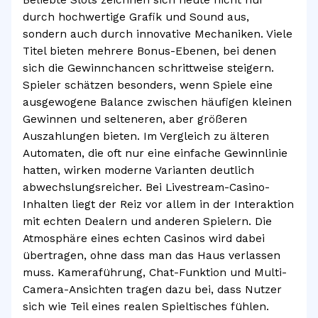
Beliebte Slots zeichnen sich heute nicht nur
durch hochwertige Grafik und Sound aus,
sondern auch durch innovative Mechaniken. Viele
Titel bieten mehrere Bonus-Ebenen, bei denen
sich die Gewinnchancen schrittweise steigern.
Spieler schätzen besonders, wenn Spiele eine
ausgewogene Balance zwischen häufigen kleinen
Gewinnen und selteneren, aber größeren
Auszahlungen bieten. Im Vergleich zu älteren
Automaten, die oft nur eine einfache Gewinnlinie
hatten, wirken moderne Varianten deutlich
abwechslungsreicher. Bei Livestream-Casino-
Inhalten liegt der Reiz vor allem in der Interaktion
mit echten Dealern und anderen Spielern. Die
Atmosphäre eines echten Casinos wird dabei
übertragen, ohne dass man das Haus verlassen
muss. Kameraführung, Chat-Funktion und Multi-
Camera-Ansichten tragen dazu bei, dass Nutzer
sich wie Teil eines realen Spieltisches fühlen.