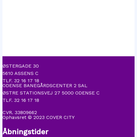
ØSTERGADE 30
5610 ASSENS C
TLF. 32 16 17 18
ODENSE BANEGÅRDSCENTER 2 SAL
ØSTRE STATIONSVEJ 27 5000 ODENSE C
TLF. 32 16 17 18
CVR. 33809662
Ophavsret © 2023 COVER CITY
Åbningstider