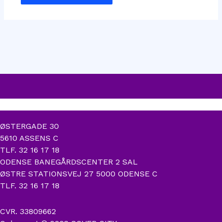
ØSTERGADE 30
5610 ASSENS C
TLF. 32 16 17 18
ODENSE BANEGÅRDSCENTER 2 SAL
ØSTRE STATIONSVEJ 27 5000 ODENSE C
TLF. 32 16 17 18
CVR. 33809662