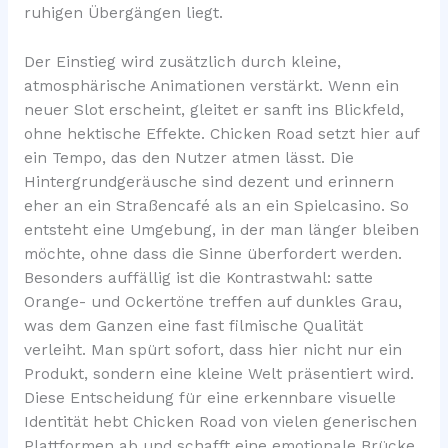
ruhigen Übergängen liegt.
Der Einstieg wird zusätzlich durch kleine,
atmosphärische Animationen verstärkt. Wenn ein
neuer Slot erscheint, gleitet er sanft ins Blickfeld,
ohne hektische Effekte. Chicken Road setzt hier auf
ein Tempo, das den Nutzer atmen lässt. Die
Hintergrundgeräusche sind dezent und erinnern
eher an ein Straßencafé als an ein Spielcasino. So
entsteht eine Umgebung, in der man länger bleiben
möchte, ohne dass die Sinne überfordert werden.
Besonders auffällig ist die Kontrastwahl: satte
Orange- und Ockertöne treffen auf dunkles Grau,
was dem Ganzen eine fast filmische Qualität
verleiht. Man spürt sofort, dass hier nicht nur ein
Produkt, sondern eine kleine Welt präsentiert wird.
Diese Entscheidung für eine erkennbare visuelle
Identität hebt Chicken Road von vielen generischen
Plattformen ab und schafft eine emotionale Brücke