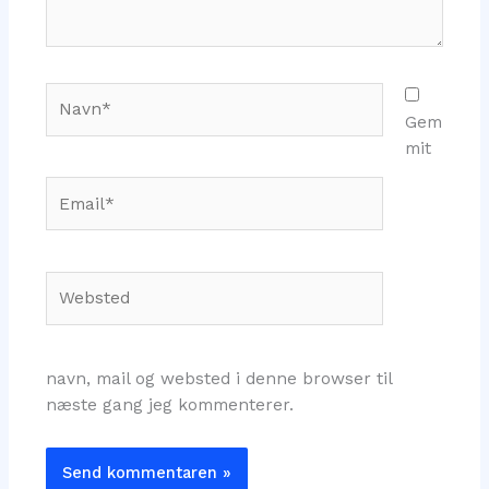
Navn*
Gem
mit
Email*
Websted
navn, mail og websted i denne browser til
næste gang jeg kommenterer.