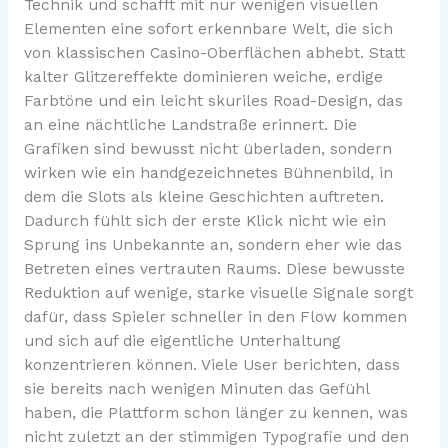
Technik und schafft mit nur wenigen visuellen
Elementen eine sofort erkennbare Welt, die sich
von klassischen Casino-Oberflächen abhebt. Statt
kalter Glitzereffekte dominieren weiche, erdige
Farbtöne und ein leicht skuriles Road-Design, das
an eine nächtliche Landstraße erinnert. Die
Grafiken sind bewusst nicht überladen, sondern
wirken wie ein handgezeichnetes Bühnenbild, in
dem die Slots als kleine Geschichten auftreten.
Dadurch fühlt sich der erste Klick nicht wie ein
Sprung ins Unbekannte an, sondern eher wie das
Betreten eines vertrauten Raums. Diese bewusste
Reduktion auf wenige, starke visuelle Signale sorgt
dafür, dass Spieler schneller in den Flow kommen
und sich auf die eigentliche Unterhaltung
konzentrieren können. Viele User berichten, dass
sie bereits nach wenigen Minuten das Gefühl
haben, die Plattform schon länger zu kennen, was
nicht zuletzt an der stimmigen Typografie und den