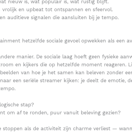
at nieuw is, wat populair is, wat rustig blijft.
 vrolijk en upbeat tot ontspannen en sfeervol.
en auditieve signalen die aansluiten bij je tempo.
tainment hetzelfde sociale gevoel opwekken als een av
dere manier. De sociale laag hoeft geen fysieke aanw
oom en kijkers die op hetzelfde moment reageren. Li
rbeelden van hoe je het samen kan beleven zonder een
naar een seriële streamer kijken: je deelt de emotie, d
 tempo.
logische stap?
t om af te ronden, puur vanuit beleving gezien?
 stoppen als de activiteit zijn charme verliest — wa