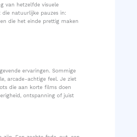
ng van hetzelfde visuele
die natuurlijke pauzes in:
gen die het einde prettig maken
stgevende ervaringen. Sommige
e, arcade-achtige feel. Je ziet
lots die aan korte films doen
righeid, ontspanning of juist
 zijn. Een zachte fade-out, een