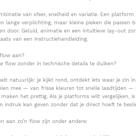
inatie van sfeer, snelheid en variatie. Een platform 
lange verplichting, maar kleine pieken die passen b
n door. Geluid, animatie en een intuïtieve lay-out zo
laats van een instructiehandleiding.
-flow aan?
e flow zonder in technische details te duiken?
lt natuurlijk: je kijkt rond, ontdekt iets waar je zin i
pelen mee — van frisse kleuren tot snelle laadtijden —
maken het prettig. Als je platforms wilt vergelijken, i
en indruk kan geven zonder dat je direct hoeft te besli
en aan zo’n flow zijn onder andere: