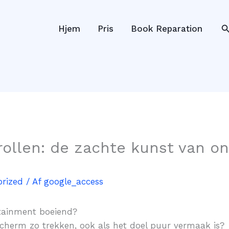
S
Hjem
Pris
Book Reparation
ollen: de zachte kunst van on
rized
/ Af
google_access
tainment boeiend?
scherm zo trekken, ook als het doel puur vermaak is?