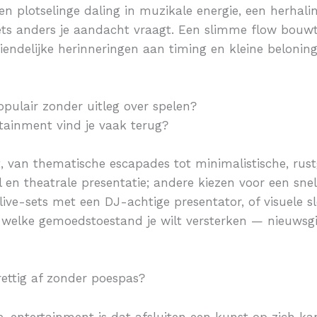
een plotselinge daling in muzikale energie, een herhali
ts anders je aandacht vraagt. Een slimme flow bouwt 
iendelijke herinneringen aan timing en kleine belonin
opulair zonder uitleg over spelen?
tainment vind je vaak terug?
t, van thematische escapades tot minimalistische, ru
 en theatrale presentatie; andere kiezen voor een snell
live-sets met een DJ-achtige presentator, of visuele s
welke gemoedstoestand je wilt versterken — nieuwsgie
rettig af zonder poespas?
-entertainment is dat afsluiten een kunst op zich kan