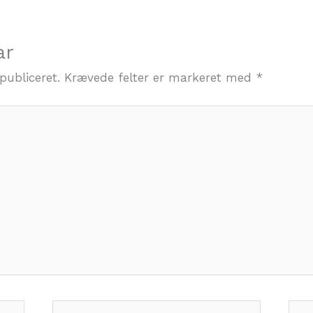
ar
publiceret.
Krævede felter er markeret med
*
Email*
Web