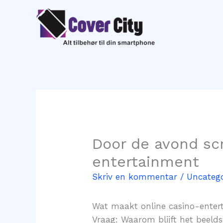
Gå
til
indholdet
Door de avond scr
entertainment
Skriv en kommentar
/
Uncatego
Wat maakt online casino-enter
Vraag: Waarom blijft het beeld