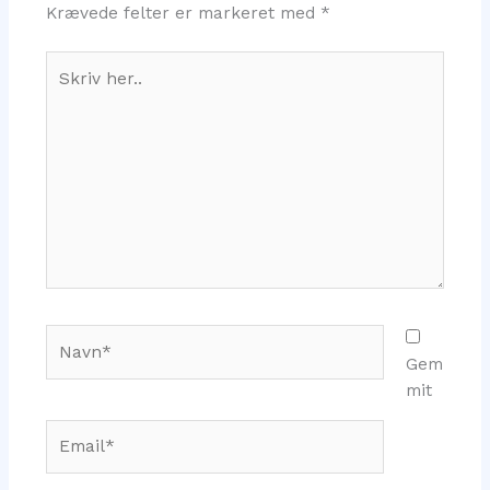
Krævede felter er markeret med
*
Skriv
her..
Navn*
Gem
mit
Email*