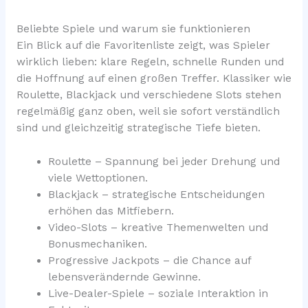
Beliebte Spiele und warum sie funktionieren
Ein Blick auf die Favoritenliste zeigt, was Spieler
wirklich lieben: klare Regeln, schnelle Runden und
die Hoffnung auf einen großen Treffer. Klassiker wie
Roulette, Blackjack und verschiedene Slots stehen
regelmäßig ganz oben, weil sie sofort verständlich
sind und gleichzeitig strategische Tiefe bieten.
Roulette – Spannung bei jeder Drehung und
viele Wettoptionen.
Blackjack – strategische Entscheidungen
erhöhen das Mitfiebern.
Video-Slots – kreative Themenwelten und
Bonusmechaniken.
Progressive Jackpots – die Chance auf
lebensverändernde Gewinne.
Live-Dealer-Spiele – soziale Interaktion in