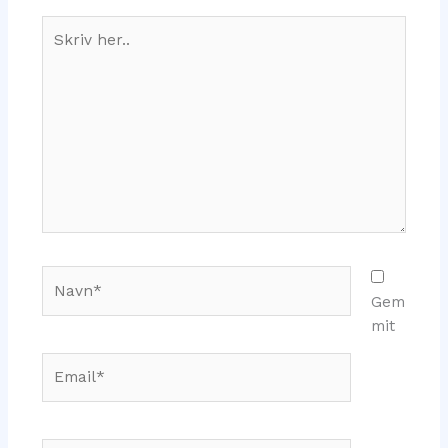
Skriv
her..
Navn*
Gem
mit
Email*