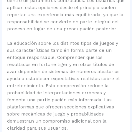
dentro de parámetros controlados. Los usuarios que
aplican estas opciones desde el principio suelen
reportar una experiencia más equilibrada, ya que la
responsabilidad se convierte en parte integral del
proceso en lugar de una preocupación posterior.
La educación sobre los distintos tipos de juegos y
sus características también forma parte de un
enfoque responsable. Comprender que los
resultados en fortune tiger y en otros títulos de
azar dependen de sistemas de números aleatorios
ayuda a establecer expectativas realistas sobre el
entretenimiento. Esta comprensión reduce la
probabilidad de interpretaciones erróneas y
fomenta una participación más informada. Las
plataformas que ofrecen secciones explicativas
sobre mecánicas de juego y probabilidades
demuestran un compromiso adicional con la
claridad para sus usuarios.