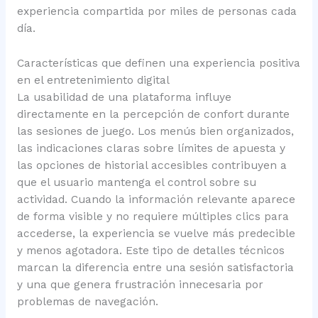
experiencia compartida por miles de personas cada
día.
Características que definen una experiencia positiva
en el entretenimiento digital
La usabilidad de una plataforma influye
directamente en la percepción de confort durante
las sesiones de juego. Los menús bien organizados,
las indicaciones claras sobre límites de apuesta y
las opciones de historial accesibles contribuyen a
que el usuario mantenga el control sobre su
actividad. Cuando la información relevante aparece
de forma visible y no requiere múltiples clics para
accederse, la experiencia se vuelve más predecible
y menos agotadora. Este tipo de detalles técnicos
marcan la diferencia entre una sesión satisfactoria
y una que genera frustración innecesaria por
problemas de navegación.