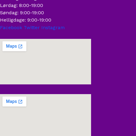
Lørdag: 8:00-19:00
Søndag: 9:00-19:00
Helligdage: 9:00-19:00
Facebook
Twitter
Instagram