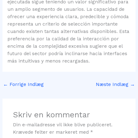
ejecutada sigue teniendo un valor significativo para
un amplio segmento de usuarios. La capacidad de
ofrecer una experiencia clara, predecible y cómoda
representa un criterio de selección importante
cuando existen tantas alternativas disponibles. Esta
preferencia por la calidad de la interacción por
encima de la complejidad excesiva sugiere que el
futuro del sector podría inclinarse hacia interfaces
más intuitivas y menos recargadas.
←
Forrige Indlæg
Næste Indlæg
→
Skriv en kommentar
Din e-mailadresse vil ikke blive publiceret.
Krævede felter er markeret med
*