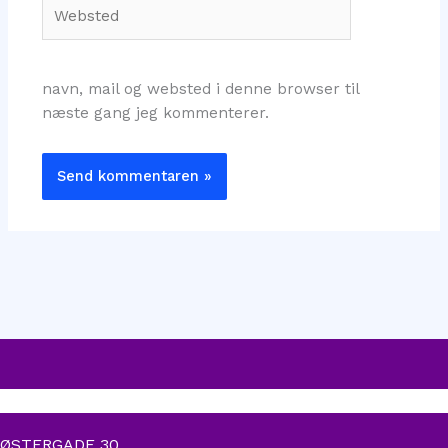
Websted
navn, mail og websted i denne browser til
næste gang jeg kommenterer.
ØSTERGADE 30