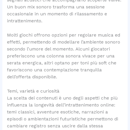
Un buon mix sonoro trasforma una sessione
occasionale in un momento di rilassamento e
intrattenimento.
Molti giochi offrono opzioni per regolare musica ed
effetti, permettendo di modellare l’ambiente sonoro
secondo l’umore del momento. Alcuni giocatori
preferiscono una colonna sonora vivace per una
serata energica, altri optano per toni più soft che
favoriscono una contemplazione tranquilla
dell’offerta disponibile.
Temi, varietà e curiosità
La scelta dei contenuti è uno degli aspetti che più
influenza la longevità dell’intrattenimento online:
temi classici, avventure esotiche, narrazioni a
episodi o ambientazioni futuristiche permettono di
cambiare registro senza uscire dalla stessa