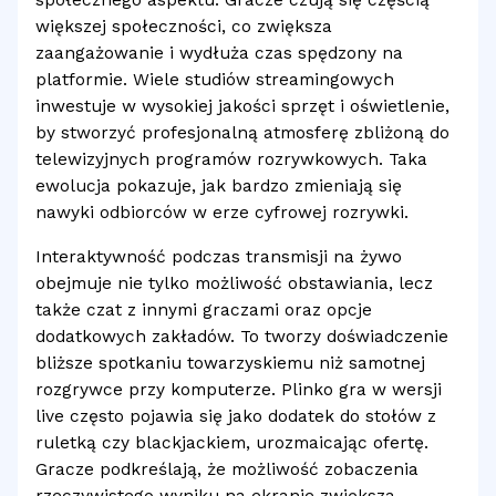
społecznego aspektu. Gracze czują się częścią
większej społeczności, co zwiększa
zaangażowanie i wydłuża czas spędzony na
platformie. Wiele studiów streamingowych
inwestuje w wysokiej jakości sprzęt i oświetlenie,
by stworzyć profesjonalną atmosferę zbliżoną do
telewizyjnych programów rozrywkowych. Taka
ewolucja pokazuje, jak bardzo zmieniają się
nawyki odbiorców w erze cyfrowej rozrywki.
Interaktywność podczas transmisji na żywo
obejmuje nie tylko możliwość obstawiania, lecz
także czat z innymi graczami oraz opcje
dodatkowych zakładów. To tworzy doświadczenie
bliższe spotkaniu towarzyskiemu niż samotnej
rozgrywce przy komputerze. Plinko gra w wersji
live często pojawia się jako dodatek do stołów z
ruletką czy blackjackiem, urozmaicając ofertę.
Gracze podkreślają, że możliwość zobaczenia
rzeczywistego wyniku na ekranie zwiększa