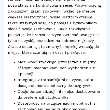
pozwalając na kontrolowane sesje. Porównując ją
z dłuższymi grami stołowymi, widać, że oferuje
większą elastyczność. Wiele platform oferuje
także statystyki sesji, co pomaga użytkownikom
śledzić swoje zachowania. Takie rozwiązania
pokazują, że branża zaczyna zwracać uwagę nie
tylko na zyski, lecz także na dobrostan graczy.
Gracze doceniają te zmiany i chętniej wracają do
miejsc, które szanują ich czas i pieniądze.
Możliwość szybkiego przełączania między
różnymi mechanikami bez wychodzenia z
aplikacji
Integracja z transmisjami na żywo, która
dodaje element społeczny do rozgrywki
Opcje personalizacji interfejsu dostosowane
do preferencji użytkownika
Dostępność na urządzeniach mobilnych z
zachowaniem pełnej funkcjonalności