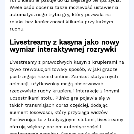
rund idealnie pasuje do dzisiejszego tempa życia.
Wiele osób docenia także możliwość ustawienia
automatycznego trybu gry, który pozwala na
relaks bez konieczności klikania przy każdym
ruchu.
Livestreamy z kasyna jako nowy
wymiar interaktywnej rozrywki
Livestreamy z prawdziwych kasyn z krupierami na
żywo zrewolucjonizowały sposób, w jaki gracze
postrzegają hazard online. Zamiast statycznych
animacji, użytkownicy mogą obserwować
rzeczywiste ruchy krupiera i interakcje z innymi
uczestnikami stołu. Plinko gra pojawia się w
takich transmisjach coraz częściej, dodając
element losowości, który przyciąga widzów.
Porównując to z tradycyjnymi slotami, livestreamy
oferują większy poziom autentyczności i