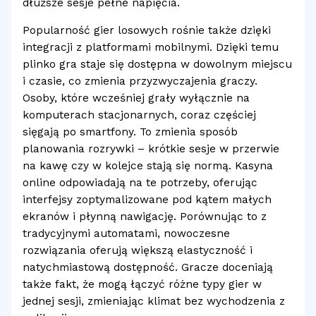
dłuższe sesje pełne napięcia.
Popularność gier losowych rośnie także dzięki
integracji z platformami mobilnymi. Dzięki temu
plinko gra staje się dostępna w dowolnym miejscu
i czasie, co zmienia przyzwyczajenia graczy.
Osoby, które wcześniej grały wyłącznie na
komputerach stacjonarnych, coraz częściej
sięgają po smartfony. To zmienia sposób
planowania rozrywki – krótkie sesje w przerwie
na kawę czy w kolejce stają się normą. Kasyna
online odpowiadają na te potrzeby, oferując
interfejsy zoptymalizowane pod kątem małych
ekranów i płynną nawigację. Porównując to z
tradycyjnymi automatami, nowoczesne
rozwiązania oferują większą elastyczność i
natychmiastową dostępność. Gracze doceniają
także fakt, że mogą łączyć różne typy gier w
jednej sesji, zmieniając klimat bez wychodzenia z