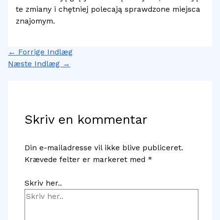
te zmiany i chętniej polecają sprawdzone miejsca
znajomym.
←
Forrige Indlæg
Næste Indlæg
→
Skriv en kommentar
Din e-mailadresse vil ikke blive publiceret.
Krævede felter er markeret med
*
Skriv her..