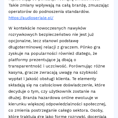
Takie zmiany wpływają na całą branżę, zmuszając
operatorów do podnoszenia standardów.
https://audioseriale.pl/
W kontekście nowoczesnych nawyków
rozrywkowych bezpieczeństwo nie jest już
opcjonalne, lecz stanowi podstawę
długoterminowej relacji z graczem. Plinko gra
zyskuje na popularności również dlatego, że
platformy prezentujące ją dbają o
transparentność i uczciwość. Porównując różne
kasyna, gracze zwracają uwagę na szybkość
wypłat i jakość obsługi klienta. Te elementy
składają się na całościowe doświadczenie, które
decyduje o tym, czy użytkownik zostanie na
dłużej. Branża hazardowa online ewoluuje w
kierunku większej odpowiedzialności społecznej,
co zmienia postrzeganie całego sektora. Osoby,
które traktują grę jako formę rozrywki, doceniają