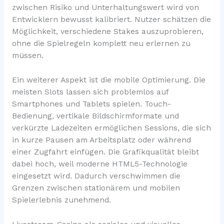
zwischen Risiko und Unterhaltungswert wird von
Entwicklern bewusst kalibriert. Nutzer schätzen die
Möglichkeit, verschiedene Stakes auszuprobieren,
ohne die Spielregeln komplett neu erlernen zu
müssen.
Ein weiterer Aspekt ist die mobile Optimierung. Die
meisten Slots lassen sich problemlos auf
Smartphones und Tablets spielen. Touch-
Bedienung, vertikale Bildschirmformate und
verkürzte Ladezeiten ermöglichen Sessions, die sich
in kurze Pausen am Arbeitsplatz oder während
einer Zugfahrt einfügen. Die Grafikqualität bleibt
dabei hoch, weil moderne HTML5-Technologie
eingesetzt wird. Dadurch verschwimmen die
Grenzen zwischen stationärem und mobilen
Spielerlebnis zunehmend.