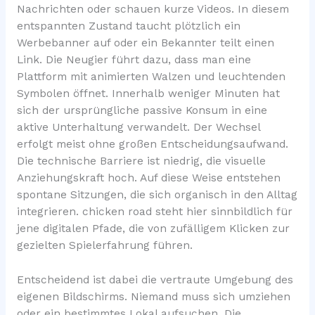
Nachrichten oder schauen kurze Videos. In diesem
entspannten Zustand taucht plötzlich ein
Werbebanner auf oder ein Bekannter teilt einen
Link. Die Neugier führt dazu, dass man eine
Plattform mit animierten Walzen und leuchtenden
Symbolen öffnet. Innerhalb weniger Minuten hat
sich der ursprüngliche passive Konsum in eine
aktive Unterhaltung verwandelt. Der Wechsel
erfolgt meist ohne großen Entscheidungsaufwand.
Die technische Barriere ist niedrig, die visuelle
Anziehungskraft hoch. Auf diese Weise entstehen
spontane Sitzungen, die sich organisch in den Alltag
integrieren. chicken road steht hier sinnbildlich für
jene digitalen Pfade, die von zufälligem Klicken zur
gezielten Spielerfahrung führen.
Entscheidend ist dabei die vertraute Umgebung des
eigenen Bildschirms. Niemand muss sich umziehen
oder ein bestimmtes Lokal aufsuchen. Die