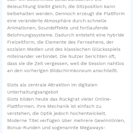
Beleuchtung bleibt gleich, die Sitzposition kann
beibehalten werden. Dennoch erzeugt die Plattform
eine veränderte Atmosphäre durch schnelle
Animationen, Soundeffekte und fortlaufende
Belohnungssysteme. Dadurch entsteht eine hybride
Freizeitform, die Elemente des Fernsehens, der
sozialen Medien und des klassischen Glücksspiels
miteinander verbindet. Die Nutzer berichten oft,
dass sie die Zeit vergessen, weil die Session nahtlos
an den vorherigen Bildschirmkonsum anschließt.
Slots als zentrale Attraktion im digitalen
Unterhaltungsangebot
Slots bilden heute das Rückgrat vieler Online-
Plattformen. Ihre Mechanik ist einfach zu
verstehen, die Optik jedoch hochentwickelt.
Moderne Titel verfügen über mehrere Gewinnlinien,
Bonus-Runden und sogenannte Megaways-