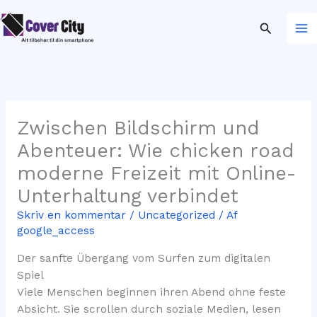
Gå
til
Søg
indholdet
Zwischen Bildschirm und
Abenteuer: Wie chicken road
moderne Freizeit mit Online-
Unterhaltung verbindet
Skriv en kommentar
/
Uncategorized
/ Af
google_access
Der sanfte Übergang vom Surfen zum digitalen
Spiel
Viele Menschen beginnen ihren Abend ohne feste
Absicht. Sie scrollen durch soziale Medien, lesen