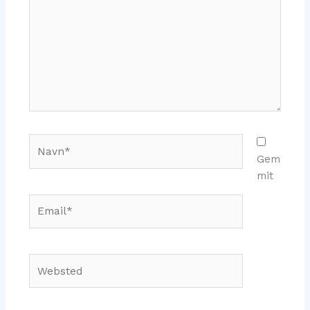
Navn*
Gem
mit
Email*
Websted