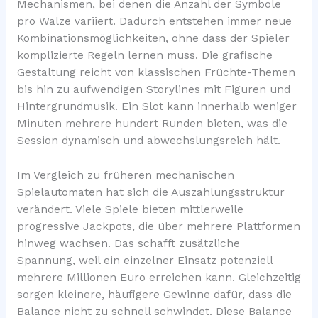
Mechanismen, bei denen die Anzahl der Symbole
pro Walze variiert. Dadurch entstehen immer neue
Kombinationsmöglichkeiten, ohne dass der Spieler
komplizierte Regeln lernen muss. Die grafische
Gestaltung reicht von klassischen Früchte-Themen
bis hin zu aufwendigen Storylines mit Figuren und
Hintergrundmusik. Ein Slot kann innerhalb weniger
Minuten mehrere hundert Runden bieten, was die
Session dynamisch und abwechslungsreich hält.
Im Vergleich zu früheren mechanischen
Spielautomaten hat sich die Auszahlungsstruktur
verändert. Viele Spiele bieten mittlerweile
progressive Jackpots, die über mehrere Plattformen
hinweg wachsen. Das schafft zusätzliche
Spannung, weil ein einzelner Einsatz potenziell
mehrere Millionen Euro erreichen kann. Gleichzeitig
sorgen kleinere, häufigere Gewinne dafür, dass die
Balance nicht zu schnell schwindet. Diese Balance