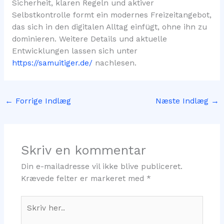
Sicherheit, klaren Regeln und aktiver
Selbstkontrolle formt ein modernes Freizeitangebot,
das sich in den digitalen Alltag einfügt, ohne ihn zu
dominieren. Weitere Details und aktuelle
Entwicklungen lassen sich unter
https://samuitiger.de/
nachlesen.
←
Forrige Indlæg
Næste Indlæg
→
Skriv en kommentar
Din e-mailadresse vil ikke blive publiceret.
Krævede felter er markeret med
*
Skriv
her..