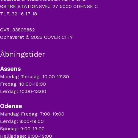
ØSTRE STATIONSVEJ 27 5000 ODENSE C
TLF. 32 16 17 18
CVR. 33809662
Ophavsret © 2023 COVER CITY
Åbningstider
Assens
Mandag-Torsdag: 10:00-17:30
Fredag: 10:00-18:00
Lørdag: 10:00-13:00
Odense
Mandag-Fredag: 7:00-19:00
Lørdag: 8:00-19:00
Søndag: 9:00-19:00
Helligdage: 9:00-19:00