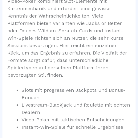
Video-Poker kombiniert Slot-Elemente mit
Kartenmechanik und erfordert eine gewisse
Kenntnis der Wahrscheinlichkeiten. Viele
Plattformen bieten Varianten wie Jacks or Better
oder Deuces Wild an. Scratch-Cards und Instant-
Win-Spiele richten sich an Nutzer, die sehr kurze
Sessions bevorzugen. Hier reicht ein einzelner
Klick, um das Ergebnis zu erfahren. Die Vielfalt der
Formate sorgt dafür, dass unterschiedliche
Spielertypen auf derselben Plattform ihren
bevorzugten Stil finden.
Slots mit progressiven Jackpots und Bonus-
Runden
Livestream-Blackjack und Roulette mit echten
Dealern
Video-Poker mit taktischen Entscheidungen
Instant-Win-Spiele für schnelle Ergebnisse