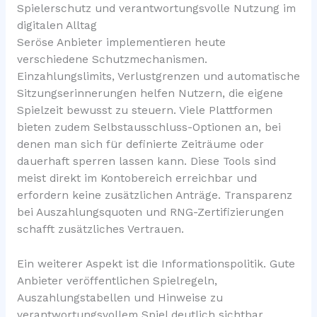
Spielerschutz und verantwortungsvolle Nutzung im
digitalen Alltag
Seröse Anbieter implementieren heute
verschiedene Schutzmechanismen.
Einzahlungslimits, Verlustgrenzen und automatische
Sitzungserinnerungen helfen Nutzern, die eigene
Spielzeit bewusst zu steuern. Viele Plattformen
bieten zudem Selbstausschluss-Optionen an, bei
denen man sich für definierte Zeiträume oder
dauerhaft sperren lassen kann. Diese Tools sind
meist direkt im Kontobereich erreichbar und
erfordern keine zusätzlichen Anträge. Transparenz
bei Auszahlungsquoten und RNG-Zertifizierungen
schafft zusätzliches Vertrauen.
Ein weiterer Aspekt ist die Informationspolitik. Gute
Anbieter veröffentlichen Spielregeln,
Auszahlungstabellen und Hinweise zu
verantwortungsvollem Spiel deutlich sichtbar.