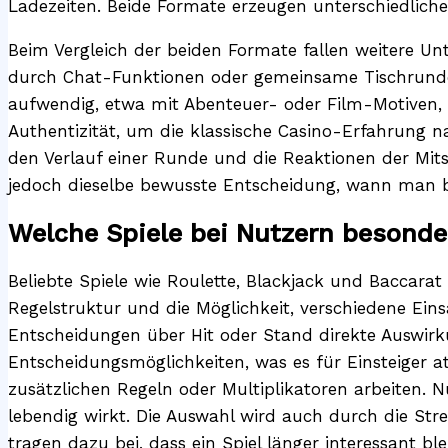
Ladezeiten. Beide Formate erzeugen unterschiedlich
Beim Vergleich der beiden Formate fallen weitere Un
durch Chat-Funktionen oder gemeinsame Tischrunden 
aufwendig, etwa mit Abenteuer- oder Film-Motiven,
Authentizität, um die klassische Casino-Erfahrung nac
den Verlauf einer Runde und die Reaktionen der Mits
jedoch dieselbe bewusste Entscheidung, wann man 
Welche Spiele bei Nutzern besond
Beliebte Spiele wie Roulette, Blackjack und Baccarat
Regelstruktur und die Möglichkeit, verschiedene Ein
Entscheidungen über Hit oder Stand direkte Auswirku
Entscheidungsmöglichkeiten, was es für Einsteiger at
zusätzlichen Regeln oder Multiplikatoren arbeiten.
lebendig wirkt. Die Auswahl wird auch durch die Str
tragen dazu bei, dass ein Spiel länger interessant ble