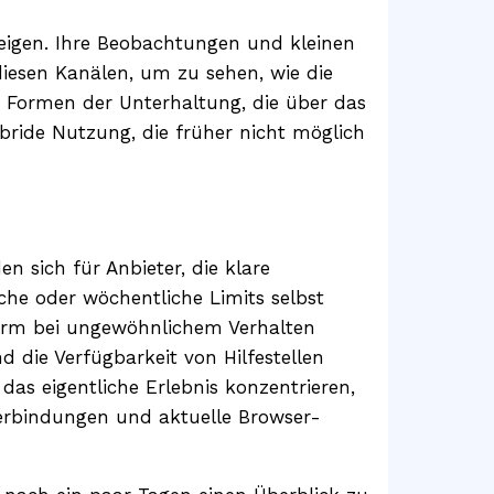
zeigen. Ihre Beobachtungen und kleinen
iesen Kanälen, um zu sehen, wie die
eue Formen der Unterhaltung, die über das
bride Nutzung, die früher nicht möglich
 sich für Anbieter, die klare
iche oder wöchentliche Limits selbst
form bei ungewöhnlichem Verhalten
 die Verfügbarkeit von Hilfestellen
 das eigentliche Erlebnis konzentrieren,
verbindungen und aktuelle Browser-