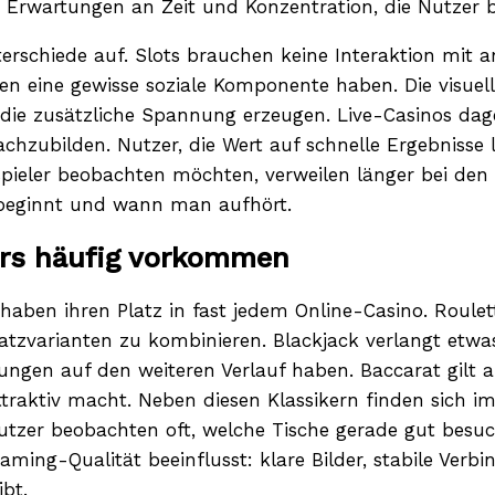
e Erwartungen an Zeit und Konzentration, die Nutzer 
terschiede auf. Slots brauchen keine Interaktion mit
eine gewisse soziale Komponente haben. Die visuelle 
 die zusätzliche Spannung erzeugen. Live-Casinos da
hzubilden. Nutzer, die Wert auf schnelle Ergebnisse le
pieler beobachten möchten, verweilen länger bei den 
beginnt und wann man aufhört.
ers häufig vorkommen
 haben ihren Platz in fast jedem Online-Casino. Roulet
satzvarianten zu kombinieren. Blackjack verlangt etw
ngen auf den weiteren Verlauf haben. Baccarat gilt al
traktiv macht. Neben diesen Klassikern finden sich im
 Nutzer beobachten oft, welche Tische gerade gut bes
eaming-Qualität beeinflusst: klare Bilder, stabile Ve
ibt.