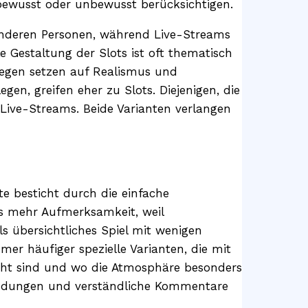
bewusst oder unbewusst berücksichtigen.
 anderen Personen, während Live-Streams
Gestaltung der Slots ist oft thematisch
gegen setzen auf Realismus und
gen, greifen eher zu Slots. Diejenigen, die
Live-Streams. Beide Varianten verlangen
te besticht durch die einfache
as mehr Aufmerksamkeit, weil
s übersichtliches Spiel mit wenigen
mer häufiger spezielle Varianten, die mit
ucht sind und wo die Atmosphäre besonders
rbindungen und verständliche Kommentare