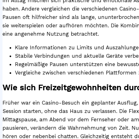
Im Alltag mischen sich praktische und emotionale As
haben. Andere vergleichen die verschiedenen Casino-A
Pausen oft hilfreicher sind als lange, ununterbroche
sie weiterspielen oder aufhören möchten. Die Kombina
eine angenehme Nutzung betrachtet.
Klare Informationen zu Limits und Auszahlungen
Stabile Verbindungen und aktuelle Geräte verbes
Regelmäßige Pausen unterstützen eine bewusst
Vergleiche zwischen verschiedenen Plattformen z
Wie sich Freizeitgewohnheiten dur
Früher war ein Casino-Besuch ein geplanter Ausflug
Session starten, ohne das Haus zu verlassen. Die Flex
Mittagspause, am Abend vor dem Fernseher oder am W
pausieren, verändern die Wahrnehmung von Zeit. Nutz
hören oder nebenbei chatten. Gleichzeitig entsteht 