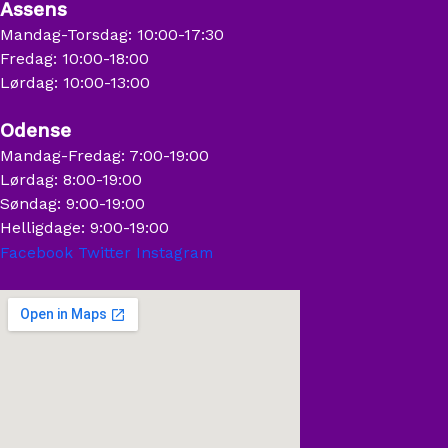
Assens
Mandag-Torsdag: 10:00-17:30
Fredag: 10:00-18:00
Lørdag: 10:00-13:00
Odense
Mandag-Fredag: 7:00-19:00
Lørdag: 8:00-19:00
Søndag: 9:00-19:00
Helligdage: 9:00-19:00
Facebook
Twitter
Instagram