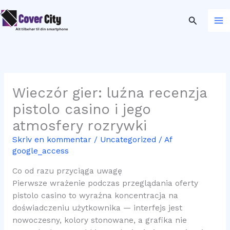
Gå
til
Søg
indholdet
Wieczór gier: luźna recenzja
pistolo casino i jego
atmosfery rozrywki
Skriv en kommentar
/
Uncategorized
/ Af
google_access
Co od razu przyciąga uwagę
Pierwsze wrażenie podczas przeglądania oferty
pistolo casino to wyraźna koncentracja na
doświadczeniu użytkownika — interfejs jest
nowoczesny, kolory stonowane, a grafika nie