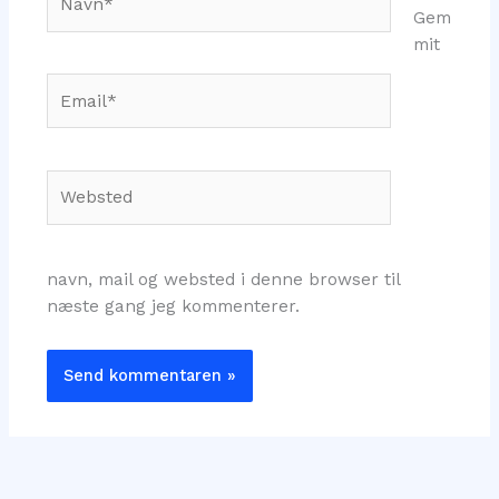
Gem
mit
Email*
Websted
navn, mail og websted i denne browser til
næste gang jeg kommenterer.