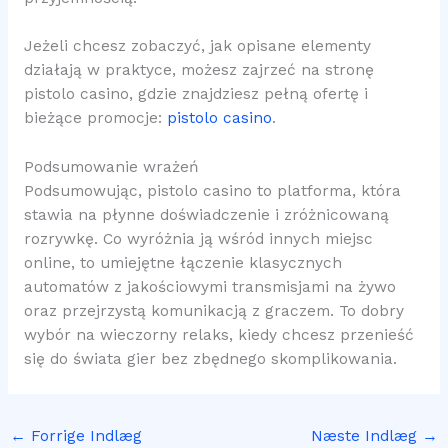
Jeżeli chcesz zobaczyć, jak opisane elementy
działają w praktyce, możesz zajrzeć na stronę
pistolo casino, gdzie znajdziesz pełną ofertę i
bieżące promocje:
pistolo casino
.
Podsumowanie wrażeń
Podsumowując, pistolo casino to platforma, która
stawia na płynne doświadczenie i zróżnicowaną
rozrywkę. Co wyróżnia ją wśród innych miejsc
online, to umiejętne łączenie klasycznych
automatów z jakościowymi transmisjami na żywo
oraz przejrzystą komunikacją z graczem. To dobry
wybór na wieczorny relaks, kiedy chcesz przenieść
się do świata gier bez zbędnego skomplikowania.
←
Forrige Indlæg
Næste Indlæg
→